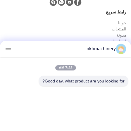
رابط سريع
حولنا
المنتجات
مدونة
اتصل بنا
المنتجات
nkhmachinery
لوحة سقف دحر آلة تشكيل
سقف قرميد لف يشكّل آلة
7:23 AM
سطح السفينة الكلمة دحر آلة تشكيل
يقف التماس لفة تشكيل آلة
Good day, what product are you looking for?
ورقة تسقيف العقص آلة
برلين دحر آلة تشكيل
الاتصال السريع
هاتف
0086-592-6260078
بريد إلكتروني