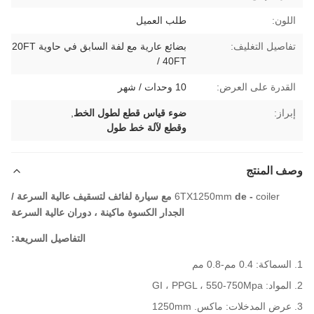
اللون:
طلب العميل
تفاصيل التغليف:
بضائع عارية مع لفة السابق في حاوية 20FT
/ 40FT
القدرة على العرض:
10 وحدات / شهر
إبراز:
ضوء قياس قطع لطول الخط
,
وقطع لآلة خط طول
وصف المنتج
coiler
de -
6TX1250mm
مع سيارة لفائف لتسقيف عالية السرعة /
الجدار الكسوة ماكينة ، دوران عالية السرعة
التفاصيل السريعة:
السماكة: 0.4 مم-0.8 مم
المواد: GI ، PPGL ، 550-750Mpa
عرض المدخلات: ماكس. 1250mm