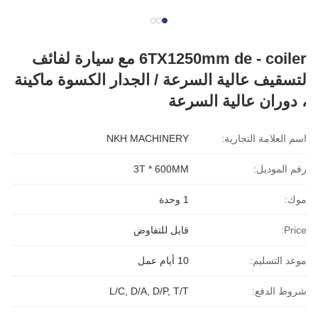
6TX1250mm de - coiler مع سيارة لفائف
لتسقيف عالية السرعة / الجدار الكسوة ماكينة
، دوران عالية السرعة
اسم العلامة التجارية:
NKH MACHINERY
رقم الموديل:
3T * 600MM
موك:
1 وحدة
Price:
قابل للتفاوض
موعد التسليم:
10 أيام عمل
شروط الدفع:
L/C, D/A, D/P, T/T