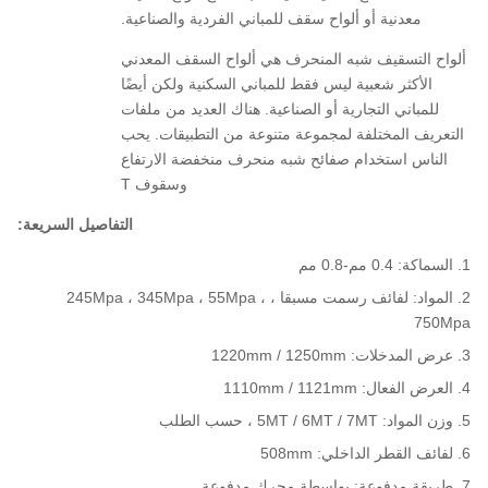
معدنية أو ألواح سقف للمباني الفردية والصناعية.
ألواح التسقيف شبه المنحرف هي ألواح السقف المعدني
الأكثر شعبية ليس فقط للمباني السكنية ولكن أيضًا
للمباني التجارية أو الصناعية. هناك العديد من ملفات
التعريف المختلفة لمجموعة متنوعة من التطبيقات. يحب
الناس استخدام صفائح شبه منحرف منخفضة الارتفاع
وسقوف T
التفاصيل السريعة:
السماكة: 0.4 مم-0.8 مم
المواد: لفائف رسمت مسبقا ، 245Mpa ، 345Mpa ، 55Mpa ،
750Mpa
عرض المدخلات: 1220mm / 1250mm
العرض الفعال: 1110mm / 1121mm
وزن المواد: 5MT / 6MT / 7MT ، حسب الطلب
لفائف القطر الداخلي: 508mm
طريقة مدفوعة: بواسطة محرك مدفوعة