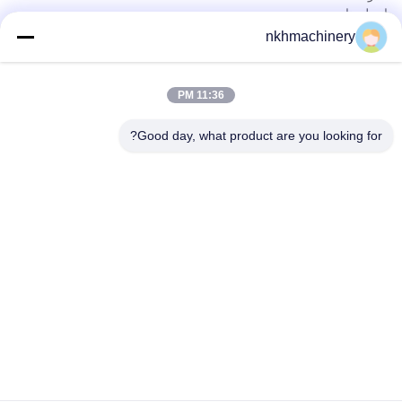
اتصل بنا
المنتجات
nkhmachinery
لوحة سقف دحر آلة تشكيل
سقف قرميد لف يشكّل آلة
11:36 PM
سطح السفينة الكلمة دحر آلة تشكيل
يقف التماس لفة تشكيل آلة
Good day, what product are you looking for?
ورقة تسقيف العقص آلة
برلين دحر آلة تشكيل
الاتصال السريع
هاتف
0086-592-6260078
بريد إلكتروني
info@nkhmachinery.com
عنوان
رقم 503-3، شارع هانغتيان، غوانكو، جيمي، شيامين، الصين