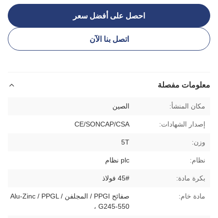
احصل على أفضل سعر
اتصل بنا الآن
معلومات مفصلة
مكان المنشأ:
الصين
إصدار الشهادات:
CE/SONCAP/CSA
وزن:
5T
نظام:
plc نظام
بكرة مادة:
45# فولاذ
مادة خام:
صفائح PPGI / المجلفن / Alu-Zinc / PPGL
، G245-550