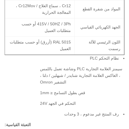
Cr12 ، سماع العلاج / Cr12Mov ،
المواد من شفرة القطع
المعالجة الحرارية
415V / 50HZ / 3Ph أو حسب
الجهد الكهربائي القياسي
متطلبات العميل
اللون الرئيسي للآلة
RAL 5015 (أزرق) أو حسب متطلبات
رسمت
العميل
نظام التحكم PLC
سيمنز العلامة التجارية PLC وشاشة تعمل باللمس
، العاكس العلامة التجارية شنايدر / شيهلين / دلتا ،
التشفير Omron
قص بطول التسامح ≤ 1mm
التحكم في الجهد 24V
رف المنتج غير مدعوم ، 3 وحدات
التعبئة القياسية: