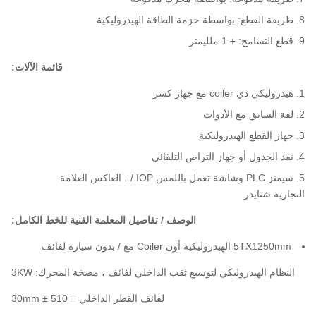
طريقة القطع: بواسطة حزمة الطاقة الهيدروليكية
قطع التسامح: ± 1 ملليمتر
قائمة الآلات:
هيدروليكي دي coiler مع جهاز كسر
لفة السابق مع الأدوات
جهاز القطع الهيدروليكية
نفد الجدول أو جهاز التراص التلقائي
سيمنز PLC وشاشة تعمل باللمس IOP / ، العاكس العلامة
التجارية شنايدر
الوصف / تفاصيل المعلمة الفنية للخط الكامل:
5TX1250mm الهيدروليكية أون Coiler مع / بدون سيارة لفائف
النظام الهيدروليكي لتوسيع ثقب الداخلي لفائف ، مضخة المحرك: 3KW
لفائف القطر الداخلي = 510 ± 30mm