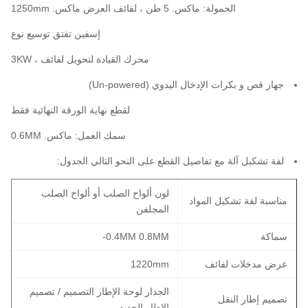
الحمولة: ماكس. 5 طن ، لفائف العرض ماكس. 1250mm
إسفين تفتق توسيع نوع
محرك القيادة لتحويل لفائف ، 3KW
جهاز قص و بكرات الإدخال اليدوي (Un-powered)
لقطع نهاية الورقة النهائية فقط
سمك العمل: ماكس. 0.6MM
لفة تشكيل آلة مع تفاصيل القطع على النحو التالي الجدول:
لون ألواح الصلب أو ألواح الصلب
مناسبة لفة تشكيل المواد
المجلفن
سماكة
0.4MM 0.8MM-
عرض مدخلات لفائف
1220mm
الجدار لوحة الإطار التصميم / تصميم
تصميم إطار النقل
الإطار الجديد