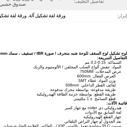
تفاصيل التغليف:
صندوق خشبي لخز
إبراز:
ورقة لفة تشكيل آلة
, 
ورقة لفة تشكي
لوح تشكيل لوح السقف للوحة شبه منحرف / صورة IBR / تسقيف ، سمك 0.15mm
التفاصيل السريعة:
السماكة: 0.15-0.2 مم
المواد: تنقش ألواح الصلب المجلفن / الألومنيوم والزنك
عرض المدخلات: 750MM
العرض الفعال: 600mm
وزن المواد: غطاء 5MT.
لفائف القطر الداخلي: 508mm
طريقة مدفوعة: بواسطة محرك مدفوعة
طريقة القطع: بواسطة حزمة الطاقة الهيدروليكية
قطع التسامح: ± 1 ملليمتر
قائمة الآلات:
هيدروليكي دي coiler مع جهاز كسر
لفة السابق مع الأدوات
جهاز القطع الهيدروليكية
نفد الجدول أو جهاز التراص التلقائي
سيمنز PLC وشاشة تعمل باللمس IOP / ، العاكس العلامة التجارية شنايدر