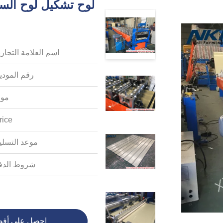
اسم العلامة التجاري
رقم المودي
موك
rice:
موعد التسلي
شروط الدف
احصل على أف