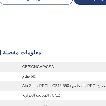
معلومات مفصلة
CE/SONCAP/CSA
plc نظام
 PPGI / المجلفن / Alu-Zinc / PPGL ، G245-550
Cr12 ، المعالجة الحرارية