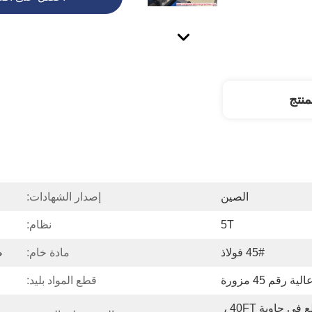
نتج
الصين
إصدار الشهادات:
5T
نظام:
45# فولاذ
مادة خام:
صفائح
ة رقم 45 مزورة
قطع المواد بليد:
البضائع العارية لل رول رول مع قطع في حاوية 40FT ، 