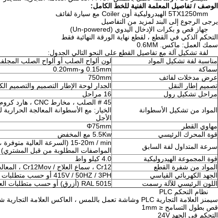
الوصف / تفاصيل المعلمة الفنية للخط الكامل:
5TX1250mm الهيدروليكية أون Coiler مع سيارة لفائف
يرجى الرجوع إلى البند لمزيد من التفاصيل
جهاز قص و بكرات الإدخال اليدوي (Un-powered)
التحكم الذكي في القطع ، لقطع نهاية الورقة النهائية فقط
سمك العمل: ماكس. 0.6MM
لفة تشكيل آلة مع تفاصيل القطع على النحو التالي الجدول:
مناسبة لفة تشكيل المواد
لون ألواح الصلب أو ألواح الصلب المجلف
سماكة
0.15mm و-0.20mm
عرض مدخلات لفائف
750mm
تصميم إطار النقل
الجدار لوحة الإطار التصميم والتصميم ال
مراحل تشكيل رول
16 مراحل
45 # الصلب ، مخارط CNC ، هارد كروم المغلفة
المواد من تشكيل الأسطوانة
الخيار: مع الأسطوانة المعالجة الحرارية ل
الأجل
مهاوي القطر
Φ75mm
قوة المحرك الرئيسي
5.5Kw مع المخفض
15-20m / min (السرعة العالية متوف
سرعة المتداول لفة السابق
المواصفات المطلوبة من قبل المشتري)
قوة المجموعة الهيدروليكية
4.0 كيلو واط
المواد من شفرة القطع
Cr12 ، سماع العلاج / Cr12Mov ، المعالجة الحرارية
الجهد الكهربائي القياسي
415V / 50HZ / 3PH أو حسب متطلبات العميل
اللون الرئيسي للآلة رسمت
RAL 5015 (أزرق) أو حسب متطلبات العميل
نظام التحكم PLC
سيمنز العلامة التجارية PLC وشاشة تعمل باللمس ، العاكس العلامة التجارية شنايدر / شيهلين / دلتا ، التشفير Omron
قص بطول التسامح ≤ 1mm
التحكم في الجهد 24V