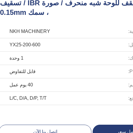
لوح تشكيل لوح السقف للوحة شبه منحرف / صورة IBR / تسقيف
، سمك 0.15mm
ة:
NKH MACHINERY
ل:
YX25-200-600
:
1 وحدة
P
قابل للتفاوض
م:
40 يوم عمل
ع:
L/C, D/A, D/P, T/T
ضل سعر
اتصل بنا الآن