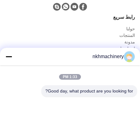
رابط سريع
حولنا
المنتجات
مدونة
اتصل بنا
المنتجات
nkhmachinery
لوحة سقف دحر آلة تشكيل
سقف قرميد لف يشكّل آلة
1:33 PM
سطح السفينة الكلمة دحر آلة تشكيل
يقف التماس لفة تشكيل آلة
Good day, what product are you looking for?
ورقة تسقيف العقص آلة
برلين دحر آلة تشكيل
الاتصال السريع
هاتف
0086-592-6260078
بريد إلكتروني