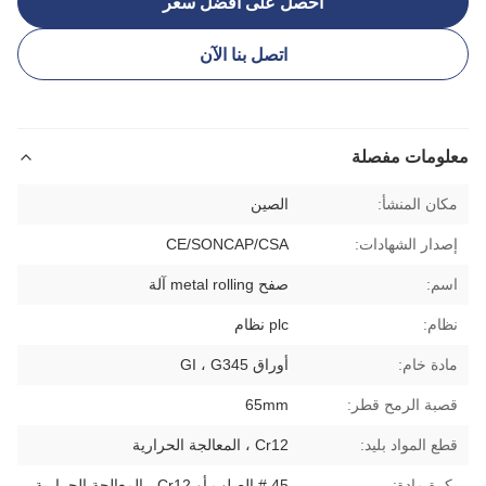
احصل على أفضل سعر
اتصل بنا الآن
معلومات مفصلة
مكان المنشأ:
الصين
إصدار الشهادات:
CE/SONCAP/CSA
اسم:
صفح metal rolling آلة
نظام:
plc نظام
مادة خام:
أوراق GI ، G345
قصبة الرمح قطر:
65mm
قطع المواد بليد:
Cr12 ، المعالجة الحرارية
بكرة مادة:
45 # الصلب أو Cr12 ، المعالجة الحرارية