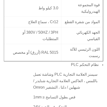
قوة المجموعة
3.0 كيلو واط
الهيدروليكية
المواد من شفرة القطع
Cr12 ، سماع العلاج
الجهد الكهربائي
380V / 50HZ / 3PH أو
القياسي
المتطلبات
اللون الرئيسي للآلة
RAL 5015 (أزرق) أو مخصص
رسمت
نظام التحكم PLC
سيمنز العلامة التجارية PLC وشاشة تعمل
باللمس ، العاكس العلامة التجارية شنايدر /
شيهلين / دلتا ، التشفير Omron
قص بطول التسامح ≤ 1mm
التحكم في الجهد 24V