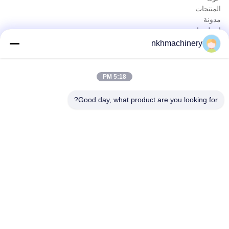
المنتجات
مدونة
اتصل بنا
المنتجات
nkhmachinery
لوحة سقف دحر آلة تشكيل
سقف قرميد لف يشكّل آلة
5:18 PM
سطح السفينة الكلمة دحر آلة تشكيل
يقف التماس لفة تشكيل آلة
Good day, what product are you looking for?
ورقة تسقيف العقص آلة
برلين دحر آلة تشكيل
الاتصال السريع
هاتف
0086-592-6260078
بريد إلكتروني
info@nkhmachinery.com
عنوان
رقم 503-3، شارع هانغتيان، غوانكو، جيمي، شيامين، الصين