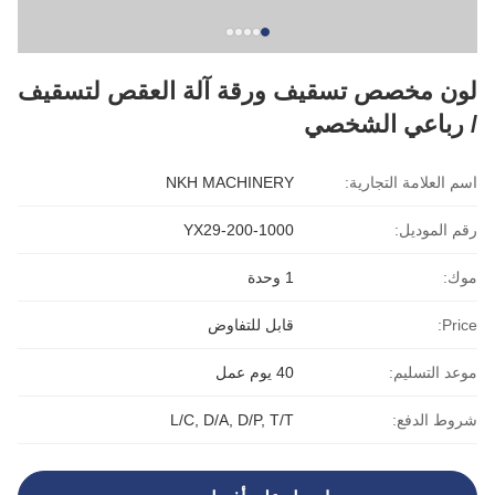
لون مخصص تسقيف ورقة آلة العقص لتسقيف
/ رباعي الشخصي
اسم العلامة التجارية:
NKH MACHINERY
رقم الموديل:
YX29-200-1000
موك:
1 وحدة
Price:
قابل للتفاوض
موعد التسليم:
40 يوم عمل
شروط الدفع:
L/C, D/A, D/P, T/T