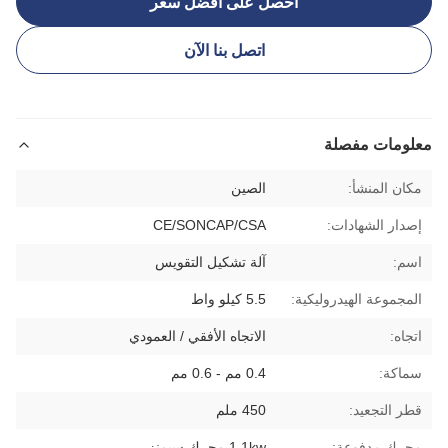
احصل على أفضل سعر
اتصل بنا الآن
معلومات مفصلة
مكان المنشأ:
الصين
إصدار الشهادات:
CE/SONCAP/CSA
اسم:
آلة تشكيل التقويس
المجموعة الهيدروليكية:
5.5 كيلو واط
اتجاه:
الاتجاه الأفقي / العمودي
سماكة:
0.4 مم - 0.6 مم
قطر التجعيد:
450 ملم
محرك مدفوعة:
1.1kw محرك سيمنز