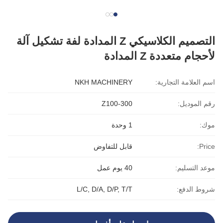
التصميم الكلاسيكي Z المدادة لفة تشكيل آلة
لأحجام متعددة Z المدادة
اسم العلامة التجارية:
NKH MACHINERY
رقم الموديل:
Z100-300
موك:
1 وحدة
Price:
قابل للتفاوض
موعد التسليم:
40 يوم عمل
شروط الدفع:
L/C, D/A, D/P, T/T