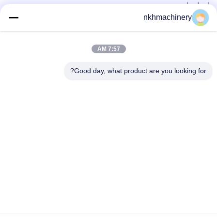
اتصل بنا
المنتجات
nkhmachinery
لوحة سقف دحر آلة تشكيل
سقف قرميد لف يشكّل آلة
7:57 AM
سطح السفينة الكلمة دحر آلة تشكيل
يقف التماس لفة تشكيل آلة
Good day, what product are you looking for?
ورقة تسقيف العقص آلة
برلين دحر آلة تشكيل
الاتصال السريع
هاتف
0086-592-6260078
بريد إلكتروني
info@nkhmachinery.com
عنوان
رقم 503-3، شارع هانغتيان، غوانكو، جيمي، شيامين، الصين
سياسة الخصوصية
|
خريطة الموقع