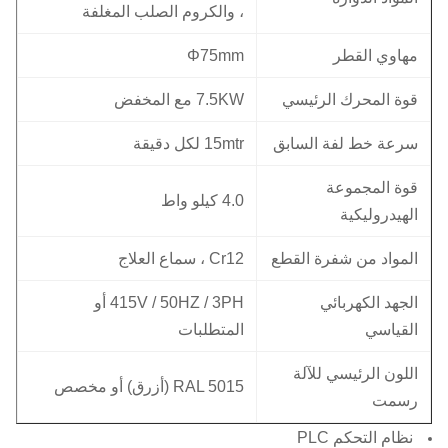
، والكروم الصلب المغلفة
مهاوي القطر
Φ75mm
قوة المحرك الرئيسي
7.5KW مع المخفض
سرعة خط لفة السابق
15mtr لكل دقيقة
قوة المجموعة
4.0 كيلو واط
الهيدروليكية
المواد من شفرة القطع
Cr12 ، سماع العلاج
الجهد الكهربائي
415V / 50HZ / 3PH أو
القياسي
المتطلبات
اللون الرئيسي للآلة
RAL 5015 (أزرق) أو مخصص
رسمت
نظام التحكم PLC