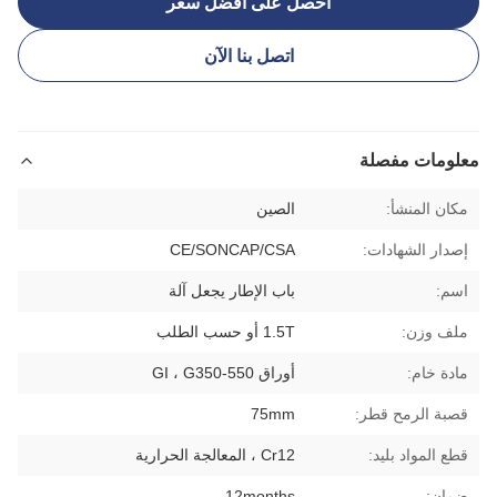
احصل على أفضل سعر
اتصل بنا الآن
معلومات مفصلة
مكان المنشأ:
الصين
إصدار الشهادات:
CE/SONCAP/CSA
اسم:
باب الإطار يجعل آلة
ملف وزن:
1.5T أو حسب الطلب
مادة خام:
أوراق GI ، G350-550
قصبة الرمح قطر:
75mm
قطع المواد بليد:
Cr12 ، المعالجة الحرارية
ضمان:
12months