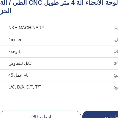
المهنية الهيدروليكية لوحة الانحناء آلة 4 متر طويل CNC الطي / آلة
الحز
ة:
NKH MACHINERY
ل:
4meter
:
1 وحدة
P
قابل للتفاوض
م:
أيام عمل 45
ع:
L/C, D/A, D/P, T/T
ضل سعر
اتصل بنا الآن