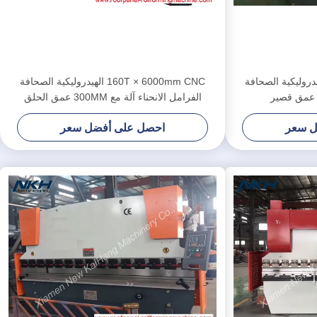
100T × 600 الهيدروليكية الصحافة
160T × 6000mm CNC الهيدروليكية الصحافة
ق عمق قصير
الفرامل الانحناء آلة مع 300MM عمق الحلق
ل سعر
احصل على أفضل سعر