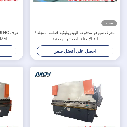
فيديو
محرك سيرفو مدفوعة الهيدروليكية قطعة المجلد /
آلة الانحناء للصفائح المعدنية
2.0MM صفائح معدني
احصل على أفضل سعر