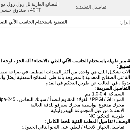
تفاصيل التغليف:
40FT ، صندوق خشبي لخزانة التحكم PLC
إبراز:
التصنيع باستخدام الحاسب الآلي الصح
4 متر طويلة باستخدام الحاسب الآلي للطي / الانحناء / آلة الحز ، لوحة الهيدروليكية آلة الانحناء
تطبيق:
آلات تشكيل اللف هي واحدة من أكثر المعدات المطبقة في صناعة تصنيع
آلة ثني الصفائح المعدنية (المعروفة بآلة طي الصفائح المعدنية أيضًا) و
يدويًا ، في الغالب عن طريق التحكم في القدم.
التفاصيل السريعة:
السماكة: 0.4-1.0 مم
المواد: PPGI / GI / الفولاذ المقاوم للصدأ / سبائك النحاس ، 245-550Mpa
محرك مدفوع: بواسطة محرك سيرفو للدقة العالية
الانحناء: من قبل المجموعة الهيدروليكية
طريقة التحكم: NC
الوصف / تفاصيل المعلمة الفنية للخط الكامل:
تفاصيل الجهاز الانحناء / للطي على النحو التالي الجدول: