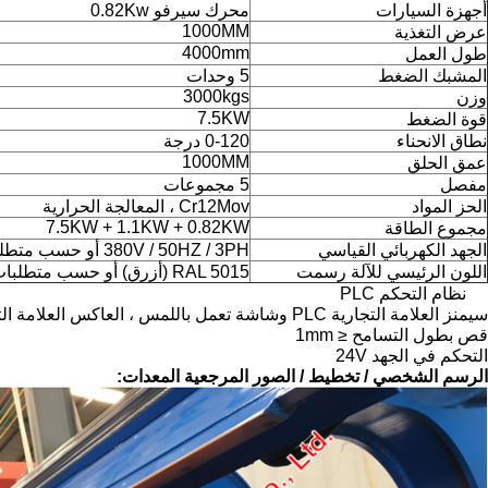
أجهزة السيارات
محرك سيرفو 0.82Kw
1000MM
عرض التغذية
4000mm
طول العمل
المشبك الضغط
5 وحدات
3000kgs
وزن
7.5KW
قوة الضغط
نطاق الانحناء
0-120 درجة
1000MM
عمق الحلق
مفصل
5 مجموعات
الحز المواد
Cr12Mov ، المعالجة الحرارية
7.5KW + 1.1KW + 0.82KW
مجموع الطاقة
الجهد الكهربائي القياسي
380V / 50HZ / 3PH أو حسب متطلبات العميل
اللون الرئيسي للآلة رسمت
RAL 5015 (أزرق) أو حسب متطلبات العميل
نظام التحكم PLC
سيمنز العلامة التجارية PLC وشاشة تعمل باللمس ، العاكس العلامة التجارية شنايدر / شيهلين / دلتا ، التشفير Omron
قص بطول التسامح ≤ 1mm
التحكم في الجهد 24V
الرسم الشخصي / تخطيط / الصور المرجعية المعدات: