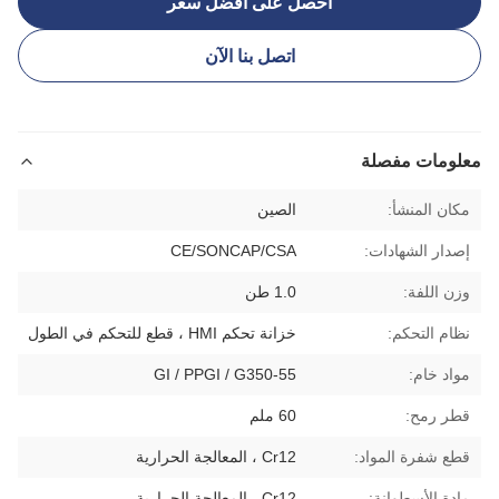
احصل على أفضل سعر
اتصل بنا الآن
معلومات مفصلة
مكان المنشأ:
الصين
إصدار الشهادات:
CE/SONCAP/CSA
وزن اللفة:
1.0 طن
نظام التحكم:
خزانة تحكم HMI ، قطع للتحكم في الطول
مواد خام:
GI / PPGI / G350-55
قطر رمح:
60 ملم
قطع شفرة المواد:
Cr12 ، المعالجة الحرارية
مادة الأسطوانة:
Cr12 ، المعالجة الحرارية