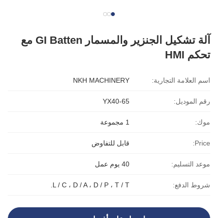
آلة تشكيل الجنزير والمسمار GI Batten مع
تحكم HMI
اسم العلامة التجارية:
NKH MACHINERY
رقم الموديل:
YX40-65
موك:
1 مجموعة
Price:
قابل للتفاوض
موعد التسليم:
40 يوم عمل
شروط الدفع:
L / C ، D / A ، D / P ، T / T.