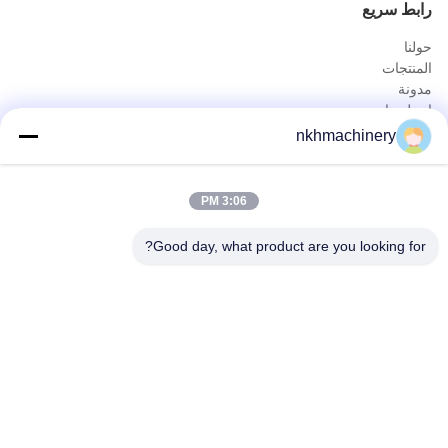
رابط سريع
حولنا
المنتجات
مدونة
اتصل بنا
المنتجات
nkhmachinery
لوحة سقف دحر آلة تشكيل
سقف قرميد لف يشكّل آلة
3:06 PM
سطح السفينة الكلمة دحر آلة تشكيل
يقف التماس لفة تشكيل آلة
Good day, what product are you looking for?
ورقة تسقيف العقص آلة
برلين دحر آلة تشكيل
الاتصال السريع
هاتف
0086-592-6260078
بريد إلكتروني
info@nkhmachinery.com