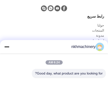
رابط سريع
حولنا
المنتجات
مدونة
اتصل بنا
المنتجات
nkhmachinery
لوحة سقف دحر آلة تشكيل
سقف قرميد لف يشكّل آلة
6:24 AM
سطح السفينة الكلمة دحر آلة تشكيل
يقف التماس لفة تشكيل آلة
Good day, what product are you looking for?
ورقة تسقيف العقص آلة
برلين دحر آلة تشكيل
الاتصال السريع
هاتف
0086-592-6260078