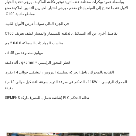
بواسطة عمود وبكرات مختلفة.عندما تريد توفير تكلفة الماكينة ، يرجى تحديد الخيار
الأول.عندما تحتاج إلى القيام بإنتاج ضخم ، يرجى اختيار الخيارين الثانيين لماكينة صنع
مقاطع جانبية C100.
في الجزء التالي سوف أعرض الأنواع الثانية:
تفاصيل أخرى عن آلة التشكيل بالدلفنة للمسمار والمسار لملف تعريف C100
مناسب للمواد ذات السماكة 0.8-2.0 مم
مهاوي مصنوعة من 45 # ،
قطر المحور الرئيسي = φ75mm ، آلة دقيقة
القيادة بالمحرك ، ناقل الحركة بسلسلة التروس ، لتشكيل حوالي 14 بكرة.
المحرك الرئيسي = 11KW ، التحكم في سرعة التردد.سرعة التشكيل حوالي 18 م /
دقيقة
نظام التحكم PLC (شاشة تعمل باللمس) ماركة SIEMENS