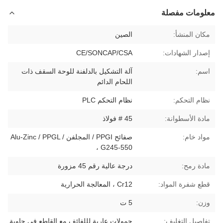
معلومات مفصلة
مكان المنشأ:
الصين
إصدار الشهادات:
CE/SONCAP/CSA
اسم:
آلة التشكيل بالدلفنة للوحة السقف ذات
اللحام الدائم
نظام التحكم:
نظام التحكم PLC
مادة الأسطوانة:
45 # فولاذ
مواد خام:
صفائح PPGI / المجلفن / Alu-Zinc / PPGL
، G245-550
مادة رمح:
درجة عالية رقم 45 مزورة
قطع شفرة المواد:
Cr12 ، المعالجة الحرارية
وزن:
5 ت
تفاصيل التغليف:
حمولات عارية لللفائف مع القاطع في حاوية