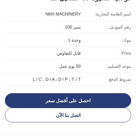
اسم العلامة التجارية:
NKH MACHINERY
رقم الموديل:
سي 100
موك:
وحدة 1
Price:
قابل للتفاوض
موعد التسليم:
50 يوم عمل
شروط الدفع:
L / C ، D / A ، D / P ، T / T
احصل على أفضل سعر
اتصل بنا الآن