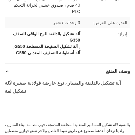
40 قدم ، صندوق خشبي لخزانة التحكم
PLC
القدرة على العرض:
3 وحدات / شهر
إبراز:
آلة تشكيل بالدلفنة للوح الواقي للسقف
G350
,
آلة تشكيل الصفيحة المسطحة G550
,
آلة أسطوانة التسقيف المعدني G550
وصف المنتج
آلة تشكيل بالدلفنة والمسار ، نوع عارضة فولاذية صغيرة لآلة
تشكيل لفة
بالنسبة لآلة تشكيل المسامير المعدنية المجلفنة المدمجة ، فهي مصممة لبناء المنازل ،
ولدينا نوعان: أحدهما مصنوع عن طريق ضبط الفاصل والآخر نصنع جهازين منفصلين