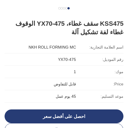
KSS475 سقف غطاء، YX70-475 الوقوف
غطاء لفة تشكيل آلة
اسم العلامة التجارية:
NKH ROLL FORMING MC
رقم الموديل:
YX70-475
موك:
1
Price:
قابل للتفاوض
موعد التسليم:
45 يوم عمل
احصل على أفضل سعر