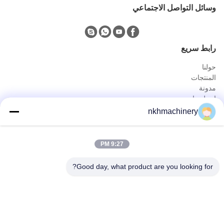
وسائل التواصل الاجتماعي
رابط سريع
حولنا
المنتجات
مدونة
اتصل بنا
المنتجات
nkhmachinery
لوحة سقف دحر آلة تشكيل
سقف قرميد لف يشكّل آلة
9:27 PM
سطح السفينة الكلمة دحر آلة تشكيل
يقف التماس لفة تشكيل آلة
Good day, what product are you looking for?
ورقة تسقيف العقص آلة
برلين دحر آلة تشكيل
الاتصال السريع
هاتف
0086-592-6260078