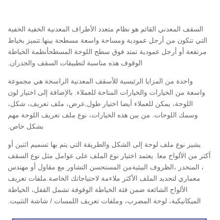
السقف المعدني القائم هو نظام متعدد الأطراف المعدنية الخفية الخفية
التي تتكون من أرجل عمودية ومساحة واسعة مسطحة بينها.تتميز بخياط
مرتفعة أو أرجل عمودية تمتد فوق سطح اللوحة المسطحأنظمة الخياطة
الوقوف هذه مناسبة لتطبيقات السقف والجدران.
واحدة من المزايا الرئيسية للأسقف المعدنية الراسخة هي مجموعة
واسعة من الخيارات والخيارات المتاحة للعملاء. بالإضافة إلى اختيار لون
اللوحة، يمكن للعملاء أيضا اختيار طول,عرض، ملف تعريف، شكل،
وسمك اللوحات. من بين هذه الخيارات، نوع ملف تعريف اللوحة مهم
بشكل خاص.
يشير نوع ملف لوحة إلى الشكل والطريقة التي يتم بها تسميم اثنين أو
أكثر من الألواح معا. يعتمد اختيار نوع الملف على عوامل مثل نوع السقف
، المنحدر ،الظروف البيئيةمن المستحسن التشاور مع مقاول أو مهندس
معماري لتحديد الملف الأكثر ملاءمة لاحتياجاتك الخاصة.ملفات تعريف
الألواح الشائعة ضمن فئة الخياطة الوقوفة تشمل القفل، الخياطة
الميكانيكية، لوحة المضرب، وملفات تعريف اللمسات / شاشة التثبيت.