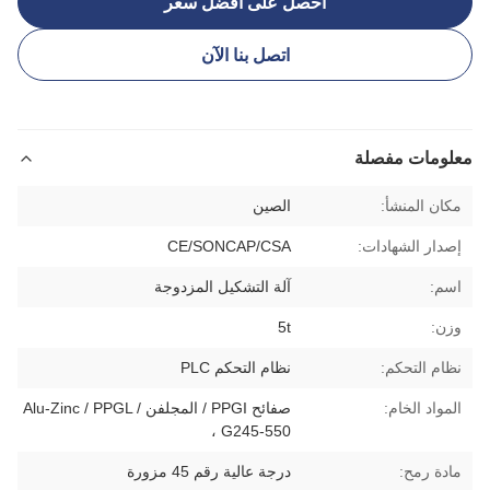
احصل على أفضل سعر
اتصل بنا الآن
معلومات مفصلة
مكان المنشأ:
الصين
إصدار الشهادات:
CE/SONCAP/CSA
اسم:
آلة التشكيل المزدوجة
وزن:
5t
نظام التحكم:
نظام التحكم PLC
المواد الخام:
صفائح PPGI / المجلفن / Alu-Zinc / PPGL
، G245-550
مادة رمح:
درجة عالية رقم 45 مزورة