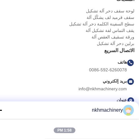
ة سقف دحر آلة تشكيل
 قرميد لف يشكّل آلة
 السفينة الكلمة دحر آلة تشكيل
 التماس لفة تشكيل آلة
ة تسقيف العقص آلة
ين دحر آلة تشكيل
تصال السريع
هاتف
0086-592-6260078
بريد إلكتروني
info@nkhmachinery.com
عنوان
رقم 503-3، شارع هانغتيان، غوانكو، جيمي، شيامين، الصين
nkhmachinery
سياسة الخصوصية
|
خريطة الموقع
1:58 PM
الصين جيدة الجودة لوحة سقف دحر آلة تشكيل المورد. حقوق الطبع والنشر © 2019-