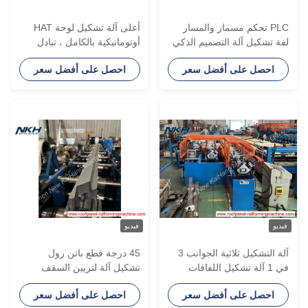
PLC تحكم مسمار والمسار
أعلى آلة تشكيل لوحة HAT
فة تشكيل آلة التصميم الذكي
أوتوماتيكية بالكامل ، تبادل
لأعلى تريم لفة السابق
تلقائي بحجم شفة ، مطاحن
احصل على أفضل سعر
احصل على أفضل سعر
أوميغا المتداول
يديو
فيديو
آلة التشكيل ثلاثية الجوانب 3
45 درجة قطع باتن رول
في 1 آلة تشكيل اللفافات
تشكيل آلة لتزيين السقف
حور / مسار / نفق / قناة /
الداخلي باتن سقف لجنة
احصل على أفضل سعر
احصل على أفضل سعر
طار الباب آلة تشكيل اللفافات
القبعة العليا مع التراص