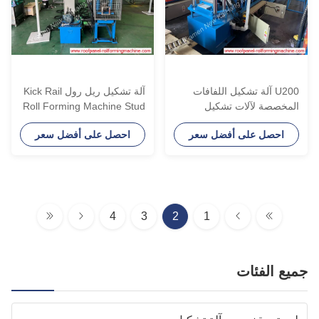
U200 آلة تشكيل اللفافات
آلة تشكيل ريل رول Kick Rail
لمخصصة لآلات تشكيل
Roll Forming Machine Stud
للفافات
Track Channel معدات
احصل على أفضل سعر
احصل على أفضل سعر
تشكيل رول للبناء المعدني
4
3
2
1
يع الفئات