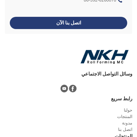
86-592-6260078
اتصل بنا الآن
ئل التواصل الاجتماعي
ط سريع
ا
نتجات
نة
ل بنا
نتجات