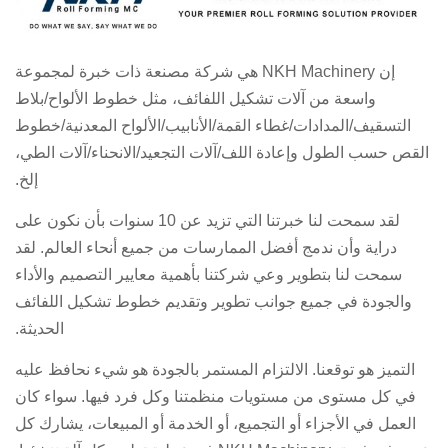
إن NKH Machinery هي شركة مصنعة ذات خبرة لمجموعة
واسعة من آلات تشكيل اللفائف، مثل خطوط الألواح/بلاط
التسقيف/المدادات/غطاء القمة/الأنابيب/الألواح المعدنية/خطوط
القص حسب الطول وإعادة اللف/آلات التجعيد/الانحناء/آلات الطي،
إلخ.
لقد سمحت لنا خبرتنا التي تزيد عن 10 سنوات بأن نكون على
دراية وأن ندمج أفضل الممارسات من جميع أنحاء العالم. لقد
سمحت لنا بتطوير وعي شركتنا بأهمية معايير التصميم والأداء
والجودة في جميع جوانب تطوير وتقديم خطوط تشكيل اللفائف
الحديثة.
التميز هو توقعنا. الالتزام المستمر بالجودة هو شيء نحافظ عليه
في كل مستوى من مستويات منظمتنا وكل فرد فيها. سواء كان
العمل في الأجزاء أو التجميع، أو الخدمة أو المبيعات، يشارك كل