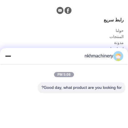
رابط سريع
حولنا
المنتجات
مدونة
اتصل بنا
المنتجات
nkhmachinery
لوحة سقف دحر آلة تشكيل
سقف قرميد لف يشكّل آلة
5:08 PM
سطح السفينة الكلمة دحر آلة تشكيل
يقف التماس لفة تشكيل آلة
Good day, what product are you looking for?
ورقة تسقيف العقص آلة
برلين دحر آلة تشكيل
الاتصال السريع
هاتف
0086-592-6260078