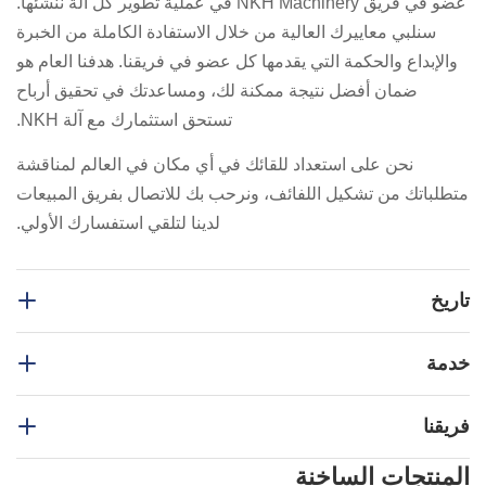
عضو في فريق NKH Machinery في عملية تطوير كل آلة ننشئها.
سنلبي معاييرك العالية من خلال الاستفادة الكاملة من الخبرة
والإبداع والحكمة التي يقدمها كل عضو في فريقنا. هدفنا العام هو
ضمان أفضل نتيجة ممكنة لك، ومساعدتك في تحقيق أرباح
تستحق استثمارك مع آلة NKH.
نحن على استعداد للقائك في أي مكان في العالم لمناقشة
متطلباتك من تشكيل اللفائف، ونرحب بك للاتصال بفريق المبيعات
لدينا لتلقي استفسارك الأولي.
تاريخ
خدمة
تقوم شركة NKH بتصنيع خطوط وتشكيلات لفافة للعملاء في
جميع أنحاء العالم.
سمحت لنا هذه التجربة العشر سنوات بالتعرف
على أفضل الممارسات من جميع أنحاء العالم ودمجها.
لقد سمح
فريقنا
تعتبر NKH machinery شركة متخصصة في تصنيع مجموعة
لنا بتطوير وعي شركتنا بأهمية معايير التصميم والأداء والجودة في
واسعة من آلات تشكيل اللف ، مثل خطوط البلاط ، خطوط
المنتجات الساخنة
جميع جوانب تطوير وتقديم خطوط تشكيل الرول عالية السرعة
المدادة ، خطوط غطاء التلال ، خطوط الأنابيب والأنابيب ، خطوط