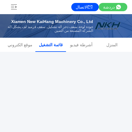
دردشة
الاتصال
Xiamen New KaiHang Machinery Co., Ltd
جودة لوحة سقف دحر آلة تشكيل, سقف قرميد لف يشكّل آلة
الشركة المصنعة من الصين
المنزل
أشرطة فيديو
قائمة التشغيل
موقع الكتروني