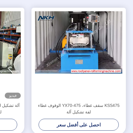
فيديو
KSS475 سقف غطاء، YX70-475 الوقوف غطاء
آلة تشكيل ل
لفة تشكيل آلة
ل
احصل على أفضل سعر