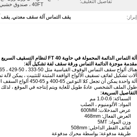
تفاصيل التغليف:
40FT ، صندوق خشبي لخزانة التحكم PLC
إبراز:
يقف التماس آلة سقف معدني
, 
يقف آ
آلة التماس الدائمة المحمولة في حاوية 40 FT لنظام التسقيف السريع
مقدمة موجزة الدائمة التماس ورقة سقف لفة تشكيل آلة:
هناك ألواح سقف التماس الوقوف القياسية مثل 50-333 ، 50-429 ، 65-305 ، 65-333 ، 65-400 ، 65-459 و 65-500 ، ويمكن أن تكون هذه الملامح ورقة مستقيمة ، أو صفائح مدببة.
آلات تشكيل لفائف تسقيف الألواح الواقفة المثبتة للتثبيت ، يمكن لآلة
آلة واحدة يمكن أن تجعل كلا النوعين 65-400 و 65-450 ألواح السقف التي مشتركة مع بعضها البعض من خلال مقاطع أيضا.
طول الملف الشخصي عادةً طويل للغاية ويتم إنتاجه في الموقع ، لذلك تم تصميم / ت
التفاصيل السريعة:
السماكة: 0.6-1.0 مم
المواد: الألومنيوم ، الصلب
عرض المدخلات: 600MM
العرض الفعال: 468mm
وزن المواد: 5MT
لفائف القطر الداخلي: 508mm
طريقة مدفوعة: بواسطة محرك مدفوعة