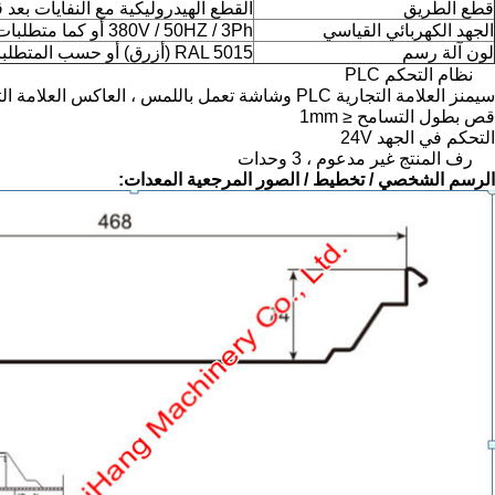
قطع الطريق
القطع الهيدروليكية مع النفايات بعد
الجهد الكهربائي القياسي
380V / 50HZ / 3Ph أو كما متطلبات
لون آلة رسم
RAL 5015 (أزرق) أو حسب المتطلبات
نظام التحكم PLC
سيمنز العلامة التجارية PLC وشاشة تعمل باللمس ، العاكس العلامة التجارية شنايدر / شيهلين / دلتا ، التشفير Omron
قص بطول التسامح ≤ 1mm
التحكم في الجهد 24V
رف المنتج غير مدعوم ، 3 وحدات
الرسم الشخصي / تخطيط / الصور المرجعية المعدات: