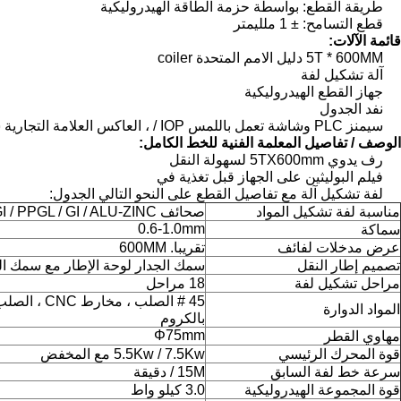
طريقة القطع: بواسطة حزمة الطاقة الهيدروليكية
قطع التسامح: ± 1 ملليمتر
قائمة الآلات:
5T * 600MM دليل الامم المتحدة coiler
آلة تشكيل لفة
جهاز القطع الهيدروليكية
نفد الجدول
سيمنز PLC وشاشة تعمل باللمس IOP / ، العاكس العلامة التجارية شنايدر
الوصف / تفاصيل المعلمة الفنية للخط الكامل:
رف يدوي 5TX600mm لسهولة النقل
فيلم البوليثين على الجهاز قبل تغذية في
لفة تشكيل آلة مع تفاصيل القطع على النحو التالي الجدول:
مناسبة لفة تشكيل المواد
صحائف PPGI / PPGL / GI / ALU-ZINC
0.6-1.0mm
سماكة
عرض مدخلات لفائف
تقريبا.
600MM
تصميم إطار النقل
سمك الجدار لوحة الإطار مع سمك الجدار
مراحل تشكيل لفة
18 مراحل
45 # الصلب ، مخار
المواد الدوارة
بالكروم
Φ75mm
مهاوي القطر
قوة المحرك الرئيسي
5.5Kw / 7.5Kw مع المخفض
سرعة خط لفة السابق
15M / دقيقة
قوة المجموعة الهيدروليكية
3.0 كيلو واط