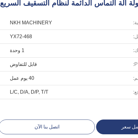
ة:
NKH MACHINERY
ل:
YX72-468
:
1 وحدة
P
قابل للتفاوض
م:
40 يوم عمل
ع:
L/C, D/A, D/P, T/T
ضل سعر
اتصل بنا الآن