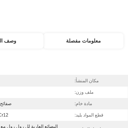
معلومات مفصلة
وصف الم
مكان المنشأ:
ملف وزن:
مادة خام:
صفائح  / Galaluminium
قطع المواد بليد:
Cr12 ، المعالجة الحر