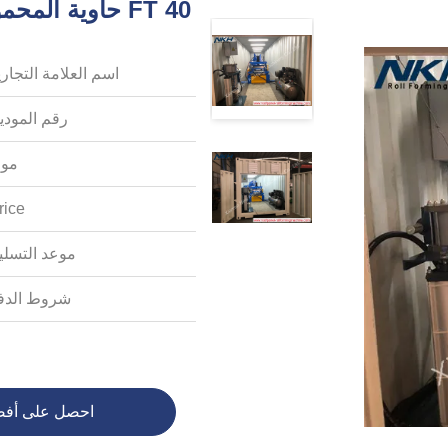
40 FT حاوية المحمولة آلة التماس الدائمة لنظام التسقيف السريع
اسم العلامة التجاري
رقم المودي
موك
rice:
موعد التسلي
شروط الدف
احصل على أف