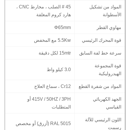
المواد من تشكيل
45 # الصلب ، مخارط CNC ،
الأسطوانة
هارد كروم المغلفة
مهاوي القطر
Φ65mm
قوة المحرك الرئيسي
5.5Kw مع المخفض
سرعة خط لفة السابق
15mtr لكل دقيقة
قوة المجموعة
3.0 كيلو واط
الهيدروليكية
المواد من شفرة القطع
Cr12 ، سماع العلاج
الجهد الكهربائي
415V / 50HZ / 3PH أو
القياسي
المتطلبات
اللون الرئيسي للآلة
RAL 5015 (أزرق) أو مخصص
رسمت