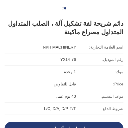
دائم شريحة لفة تشكيل آلة ، الصلب المتداول
المتداول مصراع ماكينة
اسم العلامة التجارية:
NKH MACHINERY
رقم الموديل:
YX14-76
موك:
1 وحدة
Price:
قابل للتفاوض
موعد التسليم:
40 يوم عمل
شروط الدفع:
L/C, D/A, D/P, T/T