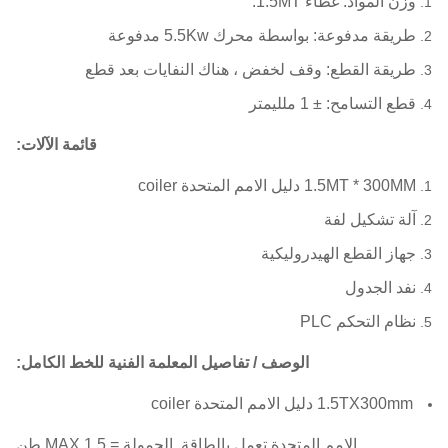
وزن المواد: غطاء 1.5MT.
طريقة مدفوعة: بواسطة محرك 5.5Kw مدفوعة
طريقة القطع: وقف لخفض ، هناك النفايات بعد قطع
قطع التسامح: ± 1 ملليمتر
قائمة الآلات:
1.5MT * 300MM دليل الامم المتحدة coiler
آلة تشكيل لفة
جهاز القطع الهيدروليكية
نفد الجدول
نظام التحكم PLC
الوصف / تفاصيل المعلمة الفنية للخط الكامل:
1.5TX300mm دليل الامم المتحدة coiler
الامم المتحدة تعمل بالطاقة.
الحمولة = MAX.1.5 طن