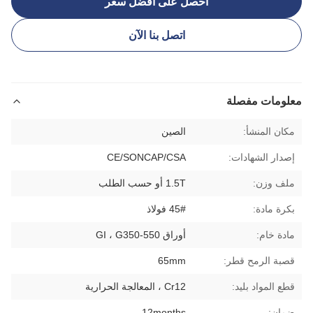
احصل على أفضل سعر
اتصل بنا الآن
معلومات مفصلة
مكان المنشأ:
الصين
إصدار الشهادات:
CE/SONCAP/CSA
ملف وزن:
1.5T أو حسب الطلب
بكرة مادة:
45# فولاذ
مادة خام:
أوراق GI ، G350-550
قصبة الرمح قطر:
65mm
قطع المواد بليد:
Cr12 ، المعالجة الحرارية
ضمان:
12months