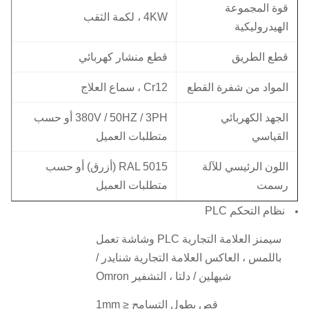
قوة المجموعة
4KW ، لكمة الثقب
الهيدروليكية
قطع الطريق
قطع منشار كهربائي
المواد من شفرة القطع
Cr12 ، سماع العلاج
الجهد الكهربائي
380V / 50HZ / 3PH أو حسب
القياسي
متطلبات العميل
اللون الرئيسي للآلة
RAL 5015 (أزرق) أو حسب
رسمت
متطلبات العميل
نظام التحكم PLC
سيمنز العلامة التجارية PLC وشاشة تعمل
باللمس ، العاكس العلامة التجارية شنايدر /
شيهلين / دلتا ، التشفير Omron
قص بطول التسامح ≤ 1mm