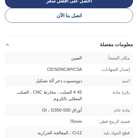
احصل على أفضل سعر
اتصل بنا الآن
معلومات مفصلة
مكان المنشأ:
الصين
إصدار الشهادات:
CE/SONCAP/CSA
اسم:
دوونسبوت دحر آلة تشكيل
بكرة مادة:
45 # الصلب ، مخارط CNC ، الصلب
المطلي بالكروم
مادة خام:
أوراق GI ، G350-550
قصبة الرمح قطر:
75mm
قطع المواد بليد:
Cr12 ، المعالجة الحرارية