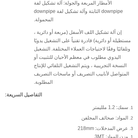
الأمطار المربعة والجولة: آلة تشكيل لفة
downpipe الثابتة وآلة تشكيل لفة downpipe
المحمولة.
إن آلة تشكيل اللف الأسفل (مربعة أو دائرية ،
مستطيلة أو دائرية) قادرة تقنياً على التشغيل يدويًا
وتلقائيًا وفقًا لاحتياجات العملاء المختلفة.
التشغيل
اليدوي مطلوب في معظم الأحيان للتثبيت أو
النسخة التجريبية ، ويتم التشغيل التلقائي للإنتاج
المتواصل لأنابيب التصريف أو ماسحات التصريف
المطلوبة.
التفاصيل السريعة:
سمك: 1.2 ملليمتر
المواد: صحائف المجلفن
عرض المدخلات: 218mm
وزن المواد: 3MT