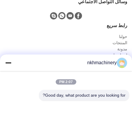
وسائل التواصل الاجتماعي
رابط سريع
حولنا
المنتجات
مدونة
اتصل بنا
المنتجات
nkhmachinery
لوحة سقف دحر آلة تشكيل
سقف قرميد لف يشكّل آلة
2:07 PM
سطح السفينة الكلمة دحر آلة تشكيل
يقف التماس لفة تشكيل آلة
Good day, what product are you looking for?
ورقة تسقيف العقص آلة
برلين دحر آلة تشكيل
الاتصال السريع
هاتف
0086-592-6260078