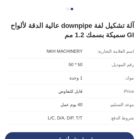
آلة تشكيل لفة downpipe عالية الدقة لألواح
GI سميكة بسمك 1.2 مم
اسم العلامة التجارية:
NKH MACHINERY
رقم الموديل:
50 * 50
موك:
1 وحدة
Price:
قابل للتفاوض
موعد التسليم:
40 يوم عمل
شروط الدفع:
L/C, D/A, D/P, T/T