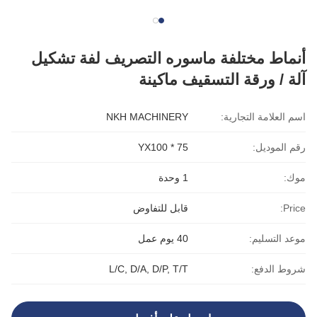
أنماط مختلفة ماسوره التصريف لفة تشكيل
آلة / ورقة التسقيف ماكينة
اسم العلامة التجارية:
NKH MACHINERY
رقم الموديل:
YX100 * 75
موك:
1 وحدة
Price:
قابل للتفاوض
موعد التسليم:
40 يوم عمل
شروط الدفع:
L/C, D/A, D/P, T/T