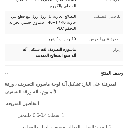
المطلي بالكروم
تفاصيل التغليف:
البضائع العارية لل رول رول مع قطع في
حاوية 40 / 40FT ، صندوق خشبي لخزانة
التحكم PLC
القدرة على العرض:
10 وحدات / شهر
إبراز:
ماسوره التصريف لفة تشكيل آلة
,
آلة صنع الصفائح المعدنية
وصف المنتج
المدرفلة على البارد تشكيل آلة لوحة ماسوره التصريف ، ورقة
الألمنيوم ، آلة ورقة التسقيف
التفاصيل السريعة:
1. سمك: 0.4-0.6 ملليمتر
2. المواد: الصلب المطلي مسبقا ، الصلب المجلفن ،