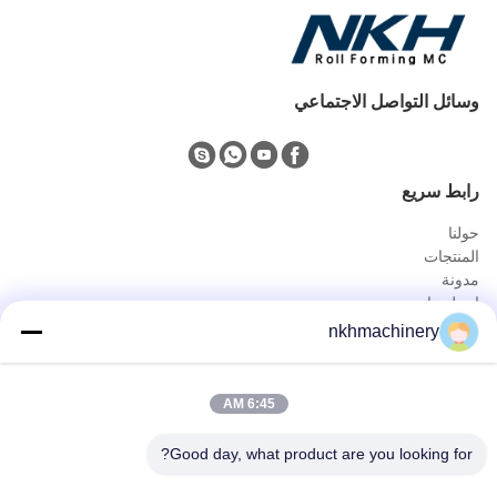
وسائل التواصل الاجتماعي
رابط سريع
حولنا
المنتجات
مدونة
اتصل بنا
المنتجات
nkhmachinery
لوحة سقف دحر آلة تشكيل
سقف قرميد لف يشكّل آلة
6:45 AM
سطح السفينة الكلمة دحر آلة تشكيل
يقف التماس لفة تشكيل آلة
Good day, what product are you looking for?
ورقة تسقيف العقص آلة
برلين دحر آلة تشكيل