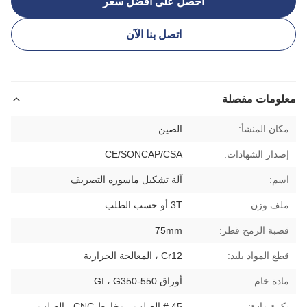
احصل على أفضل سعر
اتصل بنا الآن
معلومات مفصلة
مكان المنشأ:
الصين
إصدار الشهادات:
CE/SONCAP/CSA
اسم:
آلة تشكيل ماسوره التصريف
ملف وزن:
3T أو حسب الطلب
قصبة الرمح قطر:
75mm
قطع المواد بليد:
Cr12 ، المعالجة الحرارية
مادة خام:
أوراق GI ، G350-550
بكرة مادة:
45 # الصلب ، مخارط CNC ، الصلب